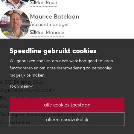
Mail Ruud
Maurice Batelaan
Accountmanager
Mail Maurice
Speedline gebruikt cookies
Wij gebruiken cookies om deze webshop goed te laten
functioneren en om onze dienstverlening zo persoonlijk
mogelijk te maken.
© SIG Benelux 2026
Toon meer
Algemene voorwaarden
Privacybeleid
Noodzakelijk
alle cookies toestaan
Gebruikersvoorwaarden
Noodzakelijke cookies helpen een website bruikbaarder te
Verkoop en leveringsvoorwaarden
maken, door basisfuncties als paginanavigatie en toegang
alleen noodzakelijk
Cookiebeleid
tot beveiligde gedeelten van de website mogelijk te maken.
Zonder deze cookies kan de website niet naar behoren