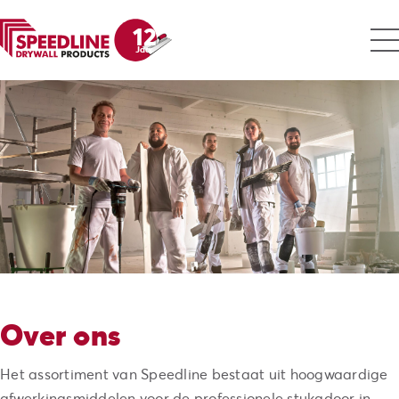
12
Jaar
Over ons
Het assortiment van Speedline bestaat uit hoogwaardige
afwerkingsmiddelen voor de professionele stukadoor in