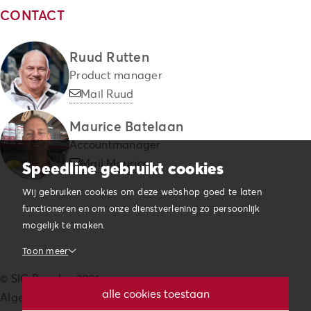
CONTACT
Ruud Rutten
Product manager
Mail Ruud
Maurice Batelaan
Accountmanager
Mail Maurice
Speedline gebruikt cookies
Wij gebruiken cookies om deze webshop goed te laten
functioneren en om onze dienstverlening zo persoonlijk
mogelijk te maken.
Toon meer
© SIG Benelux 2026
Noodzakelijk
alle cookies toestaan
Algemene voorwaarden
Noodzakelijke cookies helpen een website bruikbaarder te